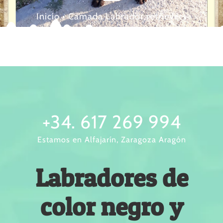
Inicio
•
Camada Labrador retrievers
+34. 617 269 994
Estamos en Alfajarín, Zaragoza Aragón
Labradores de
color negro y